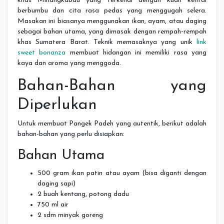
khas Minangkabau yang terkenal dengan kuah kental
berbumbu dan cita rasa pedas yang menggugah selera.
Masakan ini biasanya menggunakan ikan, ayam, atau daging
sebagai bahan utama, yang dimasak dengan rempah-rempah
khas Sumatera Barat. Teknik memasaknya yang unik
link
sweet bonanza
membuat hidangan ini memiliki rasa yang
kaya dan aroma yang menggoda.
Bahan-Bahan yang
Diperlukan
Untuk membuat Pangek Padeh yang autentik, berikut adalah
bahan-bahan yang perlu disiapkan:
Bahan Utama
500 gram ikan patin atau ayam (bisa diganti dengan
daging sapi)
2 buah kentang, potong dadu
750 ml air
2 sdm minyak goreng