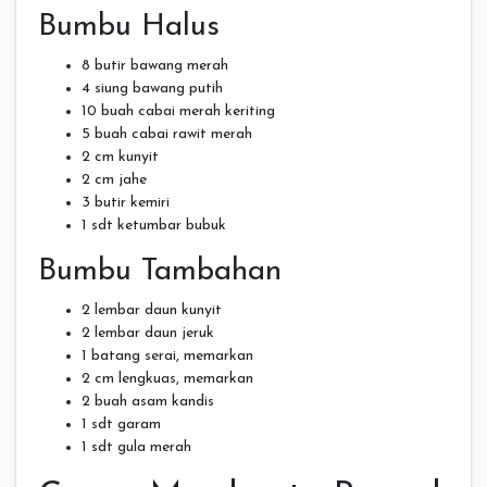
Bumbu Halus
8 butir bawang merah
4 siung bawang putih
10 buah cabai merah keriting
5 buah cabai rawit merah
2 cm kunyit
2 cm jahe
3 butir kemiri
1 sdt ketumbar bubuk
Bumbu Tambahan
2 lembar daun kunyit
2 lembar daun jeruk
1 batang serai, memarkan
2 cm lengkuas, memarkan
2 buah asam kandis
1 sdt garam
1 sdt gula merah