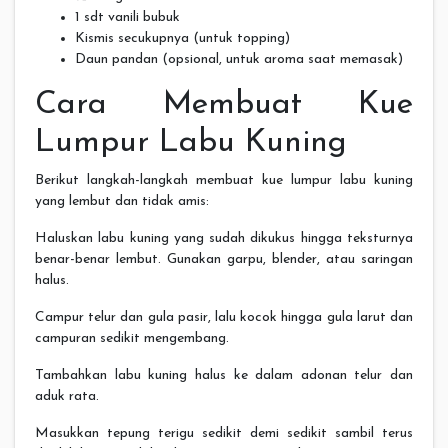
1 sdt vanili bubuk
Kismis secukupnya (untuk topping)
Daun pandan (opsional, untuk aroma saat memasak)
Cara Membuat Kue
Lumpur Labu Kuning
Berikut langkah-langkah membuat kue lumpur labu kuning
yang lembut dan tidak amis:
Haluskan labu kuning yang sudah dikukus hingga teksturnya
benar-benar lembut. Gunakan garpu, blender, atau saringan
halus.
Campur telur dan gula pasir, lalu kocok hingga gula larut dan
campuran sedikit mengembang.
Tambahkan labu kuning halus ke dalam adonan telur dan
aduk rata.
Masukkan tepung terigu sedikit demi sedikit sambil terus