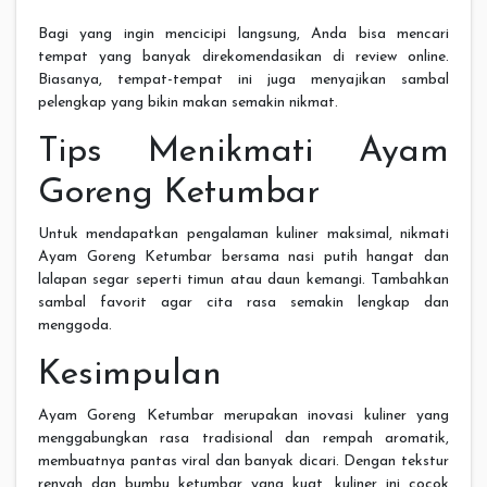
Bagi yang ingin mencicipi langsung, Anda bisa mencari
tempat yang banyak direkomendasikan di review online.
Biasanya, tempat-tempat ini juga menyajikan sambal
pelengkap yang bikin makan semakin nikmat.
Tips Menikmati Ayam
Goreng Ketumbar
Untuk mendapatkan pengalaman kuliner maksimal, nikmati
Ayam Goreng Ketumbar bersama nasi putih hangat dan
lalapan segar seperti timun atau daun kemangi. Tambahkan
sambal favorit agar cita rasa semakin lengkap dan
menggoda.
Kesimpulan
Ayam Goreng Ketumbar merupakan inovasi kuliner yang
menggabungkan rasa tradisional dan rempah aromatik,
membuatnya pantas viral dan banyak dicari. Dengan tekstur
renyah dan bumbu ketumbar yang kuat, kuliner ini cocok