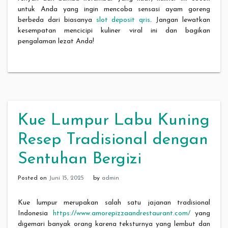
untuk Anda yang ingin mencoba sensasi ayam goreng
berbeda dari biasanya
slot deposit qris
. Jangan lewatkan
kesempatan mencicipi kuliner viral ini dan bagikan
pengalaman lezat Anda!
Kue Lumpur Labu Kuning
Resep Tradisional dengan
Sentuhan Bergizi
Posted on
Juni 15, 2025
by
admin
Kue lumpur merupakan salah satu jajanan tradisional
Indonesia
https://www.amorepizzaandrestaurant.com/
yang
digemari banyak orang karena teksturnya yang lembut dan