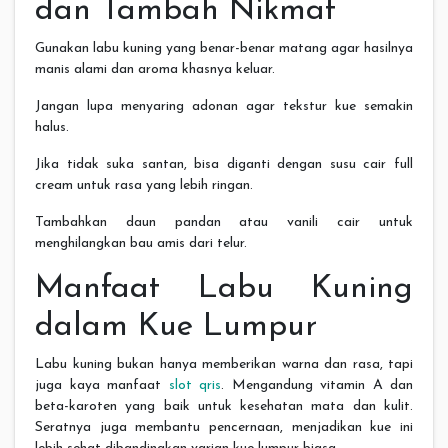
dan Tambah Nikmat
Gunakan labu kuning yang benar-benar matang agar hasilnya
manis alami dan aroma khasnya keluar.
Jangan lupa menyaring adonan agar tekstur kue semakin
halus.
Jika tidak suka santan, bisa diganti dengan susu cair full
cream untuk rasa yang lebih ringan.
Tambahkan daun pandan atau vanili cair untuk
menghilangkan bau amis dari telur.
Manfaat Labu Kuning
dalam Kue Lumpur
Labu kuning bukan hanya memberikan warna dan rasa, tapi
juga kaya manfaat
slot qris
. Mengandung vitamin A dan
beta-karoten yang baik untuk kesehatan mata dan kulit.
Seratnya juga membantu pencernaan, menjadikan kue ini