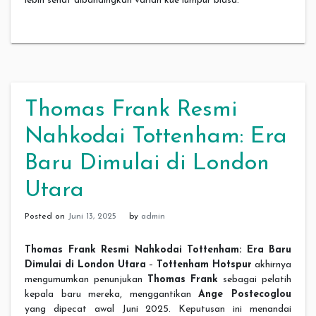
lebih sehat dibandingkan varian kue lumpur biasa.
Thomas Frank Resmi
Nahkodai Tottenham: Era
Baru Dimulai di London
Utara
Posted on
Juni 13, 2025
by
admin
Thomas Frank Resmi Nahkodai Tottenham: Era Baru
Dimulai di London Utara
–
Tottenham Hotspur
akhirnya
mengumumkan penunjukan
Thomas Frank
sebagai pelatih
kepala baru mereka, menggantikan
Ange Postecoglou
yang dipecat awal Juni 2025. Keputusan ini menandai