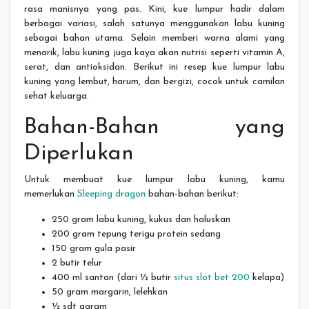
rasa manisnya yang pas. Kini, kue lumpur hadir dalam
berbagai variasi, salah satunya menggunakan labu kuning
sebagai bahan utama. Selain memberi warna alami yang
menarik, labu kuning juga kaya akan nutrisi seperti vitamin A,
serat, dan antioksidan. Berikut ini resep kue lumpur labu
kuning yang lembut, harum, dan bergizi, cocok untuk camilan
sehat keluarga.
Bahan-Bahan yang
Diperlukan
Untuk membuat kue lumpur labu kuning, kamu
memerlukan
Sleeping dragon
bahan-bahan berikut:
250 gram labu kuning, kukus dan haluskan
200 gram tepung terigu protein sedang
150 gram gula pasir
2 butir telur
400 ml santan (dari ½ butir
situs slot bet 200
kelapa)
50 gram margarin, lelehkan
½ sdt garam