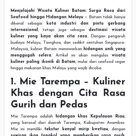
Menjelajahi Wisata Kuliner Batam: Surga Rasa dari
Seafood hingga Hidangan Melayu –
Batam tidak hanya
dikenal sebagai
kota industri dan pintu gerbang
internasional
, tetapi juga sebagai
destinasi wisata
kuliner yang kaya akan cita rasa
. Dengan pengaruh
budaya Melayu, Tionghoa, dan sedikit sentuhan Singapura-
Malaysia, kuliner Batam menawarkan
hidangan unik yang
menggugah selera
. Artikel ini akan mengulas
wisata
kuliner paling ikonik di Batam
, mulai dari seafood segar
hingga makanan khas Melayu yang wajib dicoba.
1. Mie Tarempa – Kuliner
Khas dengan Cita Rasa
Gurih dan Pedas
Mie Tarempa adalah
hidangan khas Kepulauan Riau
,
yang berasal dari daerah Tarempa, Kabupaten Anambas.
Mie ini memiliki
tekstur kenyal mirip kwetiau
, dengan
suwiran ikan tongkol yang memberikan rasa gurih
.