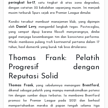
peringkat ke-17
, satu tingkat di atas zona degradasi,
dengan catatan 22 kekalahan sepanjang musim. Ini menjadi
musim terburuk Spurs sejak era Premier League dimulai.
Kondisi tersebut membuat manajemen klub, yang dipimpin
oleh
Daniel Levy
, mengambil langkah tegas. Postecoglou,
yang sempat dipuji karena filosofi menyerangnya, dinilai
gagal menjaga keseimbangan tim dan konsistensi performa.
Meski membawa pulang trofi kontinental pertama dalam 17
tahun, hasil domestik yang buruk tak bisa ditoleransi.
Thomas Frank: Pelatih
Progresif dengan
Reputasi Solid
Thomas Frank
, yang sebelumnya menangani
Brentford
,
dikenal sebagai pelatih yang mampu memaksimalkan potensi
tim dengan sumber daya terbatas. Ia membawa Brentford
promosi ke Premier League pada 2021 dan berhasil
mempertahankan mereka di papan tengah selama tiga