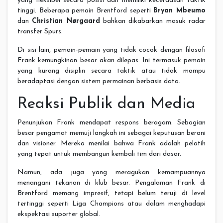
yang fleksibel secara posisi dan memiliki kecerdasan taktik
tinggi. Beberapa pemain Brentford seperti
Bryan Mbeumo
dan
Christian Nørgaard
bahkan dikabarkan masuk radar
transfer Spurs.
Di sisi lain, pemain-pemain yang tidak cocok dengan filosofi
Frank kemungkinan besar akan dilepas. Ini termasuk pemain
yang kurang disiplin secara taktik atau tidak mampu
beradaptasi dengan sistem permainan berbasis data.
Reaksi Publik dan Media
Penunjukan Frank mendapat respons beragam. Sebagian
besar pengamat memuji langkah ini sebagai keputusan berani
dan visioner. Mereka menilai bahwa Frank adalah pelatih
yang tepat untuk membangun kembali tim dari dasar.
Namun, ada juga yang meragukan kemampuannya
menangani tekanan di klub besar. Pengalaman Frank di
Brentford memang impresif, tetapi belum teruji di level
tertinggi seperti Liga Champions atau dalam menghadapi
ekspektasi suporter global.