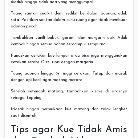
diaduk hingga tidak ada yang menggumpal.
Tuang santan sedikit demi sedikit ke dalam adonan, aduk
rata. Pastikan santan dalam suhu ruang agar tidak membuat
adonan pecah.
Tambahkan vanili bubuk, garam, dan margarin cair. Aduk
kembali hingga semua bahan tercampur sempurna.
Panaskan cetakan kue lumpur atau bisa juga menggunakan
cetakan serabi. Olesi tipis dengan margarin.
Tuang adonan hingga ¾ tinggi cetakan. Tutup dan masak
dengan api kecil agar matang merata.
Setelah setengah matang, tambahkan kismis di atasnya
sebagai topping.
Masak hingga permukaan kue matang dan tidak lengket
saat disentuh.
Tips agar Kue Tidak Amis