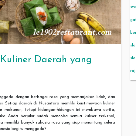
sta
ga
bo
slo
Kuliner Daerah yang
slo
ra
enggoda dengan berbagai rasa yang memanjakan lidah, dan
si. Setiap daerah di Nusantara memiliki keistimewaan kuliner
ar makanan, tetapi hidangan-hidangan ini membawa cerita,
ka Anda berpikir sudah mencoba semua kuliner terkenal,
sia memiliki banyak rahasia rasa yang siap menantang selera
onesia begitu menggoda?