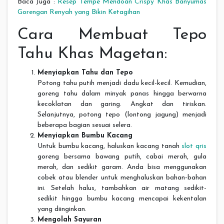
Baca Juga :
Resep Tempe Mendoan Crispy Khas Banyumas
Gorengan Renyah yang Bikin Ketagihan
Cara Membuat Tepo
Tahu Khas Magetan:
Menyiapkan Tahu dan Tepo
Potong tahu putih menjadi dadu kecil-kecil. Kemudian,
goreng tahu dalam minyak panas hingga berwarna
kecoklatan dan garing. Angkat dan tiriskan.
Selanjutnya, potong tepo (lontong jagung) menjadi
beberapa bagian sesuai selera.
Menyiapkan Bumbu Kacang
Untuk bumbu kacang, haluskan kacang tanah
slot qris
goreng bersama bawang putih, cabai merah, gula
merah, dan sedikit garam. Anda bisa menggunakan
cobek atau blender untuk menghaluskan bahan-bahan
ini. Setelah halus, tambahkan air matang sedikit-
sedikit hingga bumbu kacang mencapai kekentalan
yang diinginkan.
Mengolah Sayuran