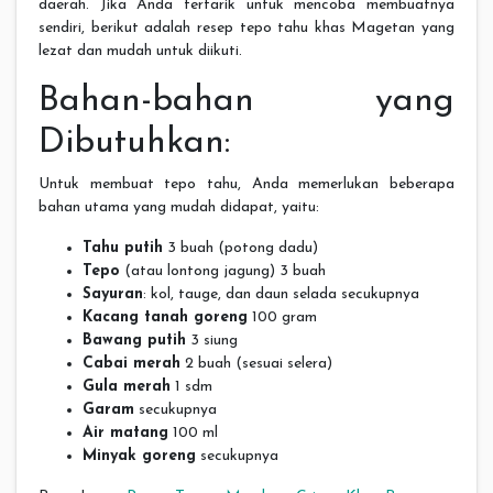
daerah. Jika Anda tertarik untuk mencoba membuatnya
sendiri, berikut adalah resep tepo tahu khas Magetan yang
lezat dan mudah untuk diikuti.
Bahan-bahan yang
Dibutuhkan:
Untuk membuat tepo tahu, Anda memerlukan beberapa
bahan utama yang mudah didapat, yaitu:
Tahu putih
3 buah (potong dadu)
Tepo
(atau lontong jagung) 3 buah
Sayuran
: kol, tauge, dan daun selada secukupnya
Kacang tanah goreng
100 gram
Bawang putih
3 siung
Cabai merah
2 buah (sesuai selera)
Gula merah
1 sdm
Garam
secukupnya
Air matang
100 ml
Minyak goreng
secukupnya