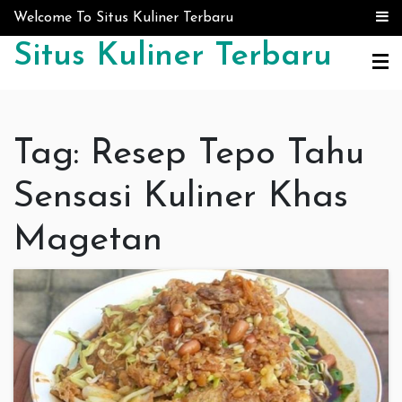
Skip to content
Welcome To Situs Kuliner Terbaru
Situs Kuliner Terbaru
Tag:
Resep Tepo Tahu
Sensasi Kuliner Khas
Magetan