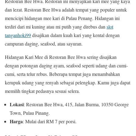
Restoiran Bee Hwa. Restoran ini menyajikan kari mee yang kaya
dan lezat. Restoran Bee Hwa adalah tempat yang populer untuk
mencicipi hidangan mee kari di Pulau Penang. Hidangan ini
terdiri dari mi kuning atau mi putih yang direbus dan
slot
tanganhoki99
disajikan dalam kuah kari yang kental dengan
campuran daging, seafood, atau sayuran.
Hidangan Kari Mee di Restoran Bee Hwa sering disajikan
dengan potongan daging ayam, seafood seperti udang dan cumi-
cumi, serta telur rebus. Beberapa tempat juga menambahkan
kerupuk udang yang renyah sebagai pelengkap. Kamu juga dapat
memilih tingkat pedasnya sesuai selera.
Lokasi
: Restoran Bee Hwa, 415, Jalan Burma, 10350 George
Town, Pulau Pinang.
Harga
: Mulai dari RM 7 per porsi.