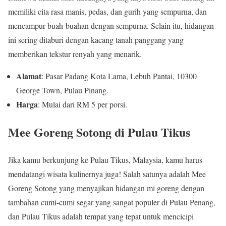
memiliki cita rasa manis, pedas, dan gurih yang sempurna, dan
mencampur buah-buahan dengan sempurna. Selain itu, hidangan
ini sering ditaburi dengan kacang tanah panggang yang
memberikan tekstur renyah yang menarik.
Alamat
: Pasar Padang Kota Lama, Lebuh Pantai, 10300
George Town, Pulau Pinang.
Harga
: Mulai dari RM 5 per porsi.
Mee Goreng Sotong di Pulau Tikus
Jika kamu berkunjung ke Pulau Tikus, Malaysia, kamu harus
mendatangi wisata kulinernya juga! Salah satunya adalah Mee
Goreng Sotong yang menyajikan hidangan mi goreng dengan
tambahan cumi-cumi segar yang sangat populer di Pulau Penang,
dan Pulau Tikus adalah tempat yang tepat untuk mencicipi