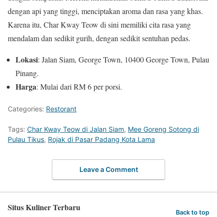
dengan api yang tinggi, menciptakan aroma dan rasa yang khas.
Karena itu, Char Kway Teow di sini memiliki cita rasa yang
mendalam dan sedikit gurih, dengan sedikit sentuhan pedas.
Lokasi
: Jalan Siam, George Town, 10400 George Town, Pulau
Pinang.
Harga
: Mulai dari RM 6 per porsi.
Categories:
Restorant
Tags:
Char Kway Teow di Jalan Siam
,
Mee Goreng Sotong di
Pulau Tikus
,
Rojak di Pasar Padang Kota Lama
Leave a Comment
Situs Kuliner Terbaru
Back to top